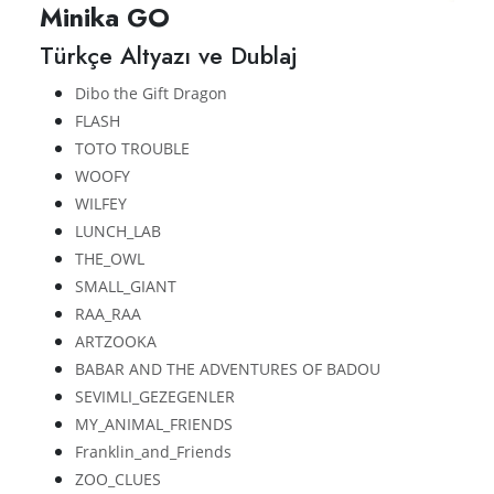
Minika GO
Türkçe Altyazı ve Dublaj
Dibo the Gift Dragon
FLASH
TOTO TROUBLE
WOOFY
WILFEY
LUNCH_LAB
THE_OWL
SMALL_GIANT
RAA_RAA
ARTZOOKA
BABAR AND THE ADVENTURES OF BADOU
SEVIMLI_GEZEGENLER
MY_ANIMAL_FRIENDS
Franklin_and_Friends
ZOO_CLUES